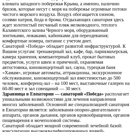
климата западного побережья Крыма, а именно, наличию
бризов, которые несут с моря на побережье огромные потоки
чистого морского воздуха. Воздух обогащается озоном,
солями натрия, йода и брома. Отдыхающих санатория здесь
ждет золотистый песчаный пляж мелководного, теплого
Каламитского залива Черного моря, оборудованный
зонтиками, лежаками, кабинками для переодевания;
комфортные номера, питание с учетом диет.
Санаторий «Победа» обладает развитой инфраструктурой. К
Вашим услугам: тренажерный зал, кафе, бар, парикмахерская,
камера хранения, компьютерный клуб, прокат бытовых
предметов, услуги швеи и прачечной, охраняемая
автостоянка, киноконцертный зал, сауна, турецкая баня
«Хамам», игровые автоматы, аттракционы, экскурсионное
обслуживание, киноконцертный зал вместимостью до 500
человек, конференц-зал – на 100 мест, выставочные галереи на
60-80 мест и зал совещаний — 30 мест.
Здравница в Евпатории — санаторий «Победа»
располагает
уникальными возможностями для лечения направления
многих заболеваний. Основной же специализацией санатория
в Евпатории является: заболевания опорно-двигательного
аппарата, органов дыхания, органов кровообращения, органов
пищеварения и мочеполовой системы.
Санаторий обладает мощной современной лечебной базой:
консультации высококвалифицированных врачей-