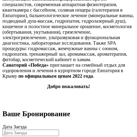
специалистов, современная аппаратная физиотерапия,
кванткамера с бассейном, соляная пещера (галотерапия в
Евпатории), бальнеологическое лечение (минеральные ванны,
подводный душ-массаж, гидропатия, гидролазерный душ),
кишечное и полостное минеральное орошение, косметология
(обертывания, укутывания), грязелечение,
электрогрязелечение, ультразвуковая и функциональная
диагностика, лабораторные исследования. Также SPA
процедуры: гидромассаж, жемчужные ванны с озоном,
гидропатия, тренажерный зал, аромамассаж, ароматерапия,
фитобар, косметический кабинет и хамам.
Санаторий «Победа»
приглашает на семейный отдых для
оздоровления и лечения в курортном городе Евпатория в
Крыму
по официальным ценам 2022 года
.
Добро пожаловать!
Бронирование номеров
Ваше Бронирование
Дата Заезда